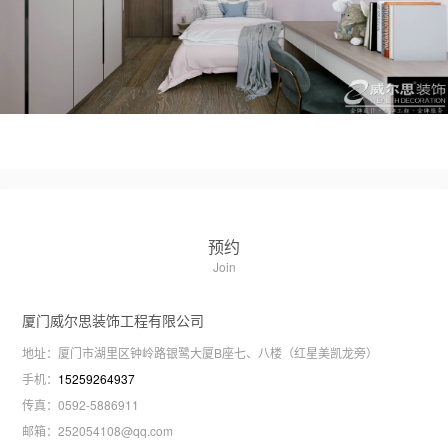
预约
Join
厦门威尔思装饰工程有限公司
地址：
厦门市湖里区钟岭路银鹭大厦B座七、八楼（红星美凯龙旁）
手机：
15259264937
传真：
0592-5886911
邮箱：
252054108@qq.com