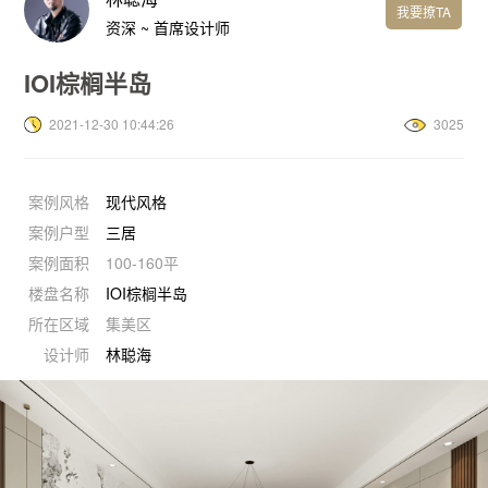
我要撩TA
资深 ~ 首席设计师
IOI棕榈半岛
2021-12-30 10:44:26
3025
案例风格
现代风格
案例户型
三居
案例面积
100-160平
楼盘名称
IOI棕榈半岛
所在区域
集美区
设计师
林聪海