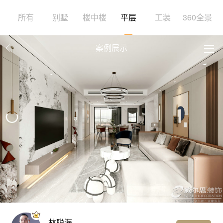
所有
别墅
楼中楼
平层
工装
360全景
案例展示
林聪海