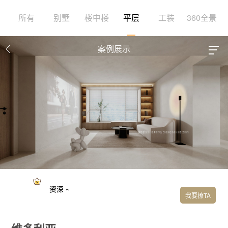
所有
别墅
楼中楼
平层
工装
360全景
案例展示
资深 ~
我要撩TA