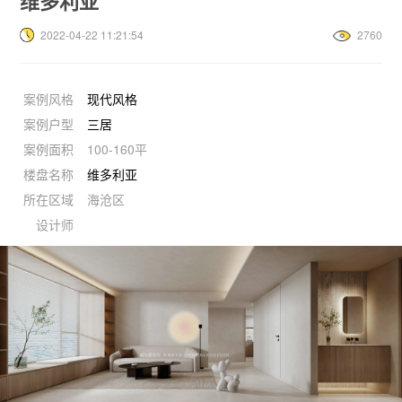
维多利亚
2022-04-22 11:21:54
2760
案例风格
现代风格
案例户型
三居
案例面积
100-160平
楼盘名称
维多利亚
所在区域
海沧区
设计师