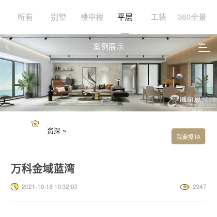
所有
别墅
楼中楼
平层
工装
360全景
案例展示
资深 ~
我要撩TA
万科金域蓝湾
2021-10-18 10:32:03
2947