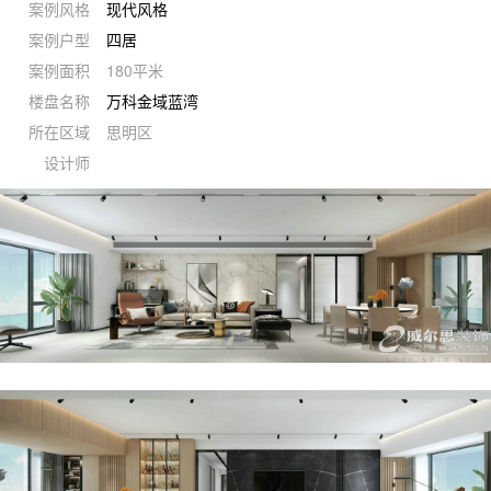
案例风格
现代风格
案例户型
四居
案例面积
180平米
楼盘名称
万科金域蓝湾
所在区域
思明区
设计师