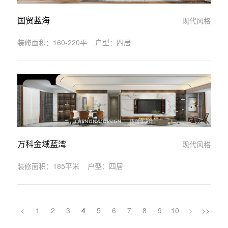
国贸蓝海
现代风格
装修面积：160-220平
户型：四居
万科金域蓝湾
现代风格
装修面积：185平米
户型：四居
<
1
2
3
4
5
6
7
8
9
10
>
>>