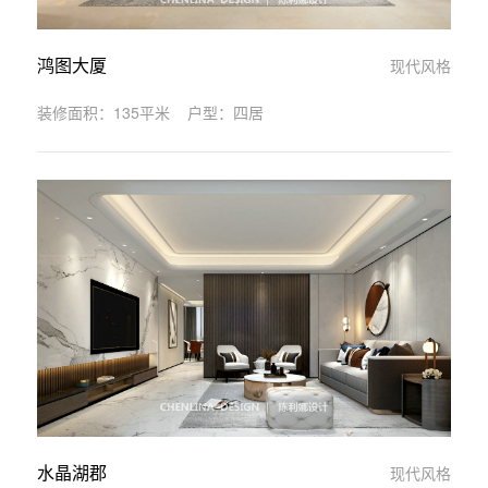
鸿图大厦
现代风格
装修面积：135平米
户型：四居
水晶湖郡
现代风格