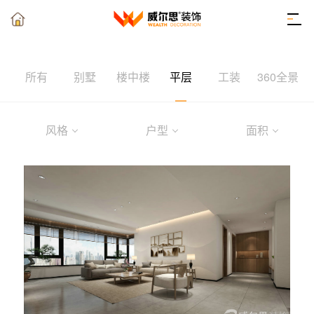
所有
别墅
楼中楼
平层
工装
360全景
风格
户型
面积