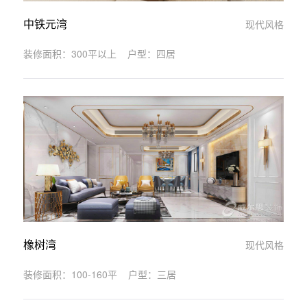
中铁元湾
现代风格
装修面积：300平以上
户型：四居
橡树湾
现代风格
装修面积：100-160平
户型：三居